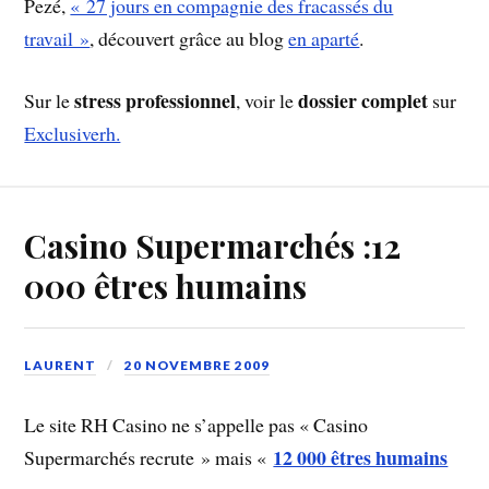
Pezé,
« 27 jours en compagnie des fracassés du
travail »
, découvert grâce au blog
en aparté
.
stress professionnel
dossier complet
Sur le
, voir le
sur
Exclusiverh.
Casino Supermarchés :12
000 êtres humains
LAURENT
20 NOVEMBRE 2009
Le site RH Casino ne s’appelle pas « Casino
12 000 êtres humains
Supermarchés recrute » mais «