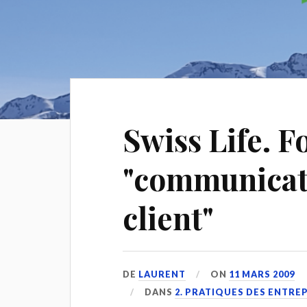
Swiss Life. 
"communicati
client"
DE
LAURENT
ON
11 MARS 2009
DANS
2. PRATIQUES DES ENTRE