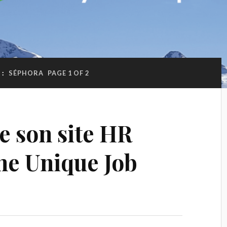
 :
SÉPHORA
PAGE 1 OF 2
e son site HR
he Unique Job