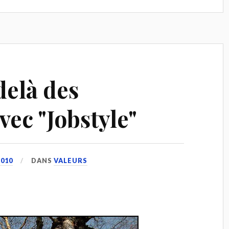
delà des
ec "Jobstyle"
010
DANS
VALEURS