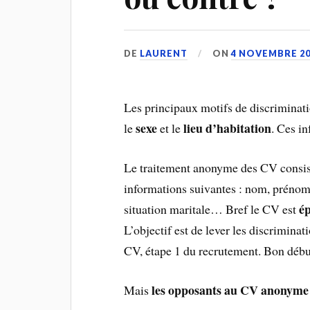
DE
LAURENT
ON
4 NOVEMBRE 20
Les principaux motifs de discriminat
sexe
lieu d’habitation
le
et le
. Ces i
Le traitement anonyme des CV consi
informations suivantes : nom, prénom, 
é
situation maritale… Bref le CV est
L’objectif est de lever les discriminati
CV, étape 1 du recrutement. Bon débu
les opposants au CV anonyme
Mais