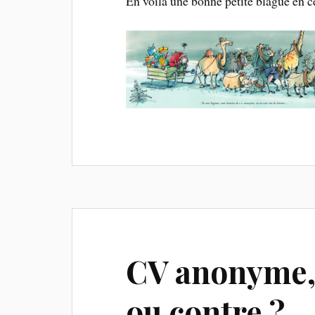
En voilà une bonne petite blague en c
CV anonyme, 
ou contre ?