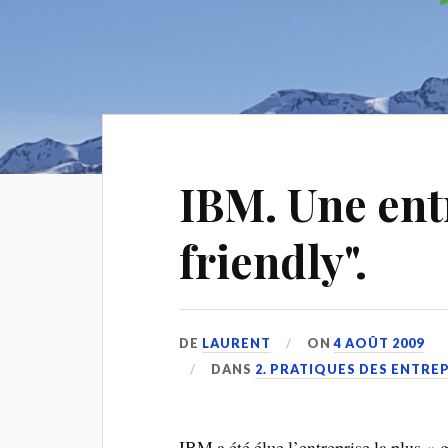
IBM. Une ent
friendly".
DE
LAURENT
ON
4 AOÛT 2009
DANS
2. PRATIQUES DES ENTRE
IBM a été élue l’entreprise la plus « 