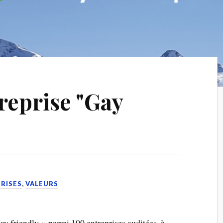
reprise "Gay
PRISES
,
VALEURS
gay friendly » parmi 100 entreprises auditées, à