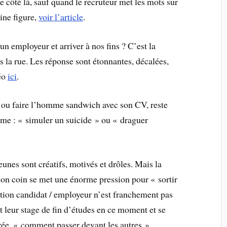
 côté là, sauf quand le recruteur met les mots sur
eine figure,
voir l’article
.
un employeur et arriver à nos fins ? C’est la
s la rue. Les réponse sont étonnantes, décalées,
déo
ici
.
 ou faire l’homme sandwich avec son CV, reste
mme : « simuler un suicide » ou « draguer
eunes sont créatifs, motivés et drôles. Mais la
 son coin se met une énorme pression pour « sortir
lation candidat / employeur n’est franchement pas
t leur stage de fin d’études en ce moment et se
ée, « comment passer devant les autres »,