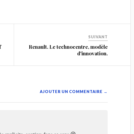
SUIVANT
f
Renault. Le technocentre, modèle
d'innovation.
AJOUTER UN COMMENTAIRE →
rès explicite, continu dans ce sens 😉