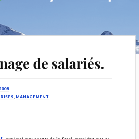
nage de salariés.
2008
PRISES
,
MANAGEMENT
DL
ont joué aux agents de la Stasi, aussi fou que ça