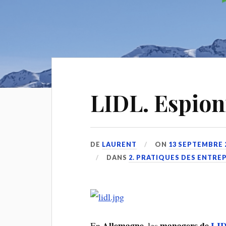
LIDL. Espion
DE
LAURENT
ON
13 SEPTEMBRE 
DANS
2. PRATIQUES DES ENTRE
Allemagne
managers de
LI
En
, les