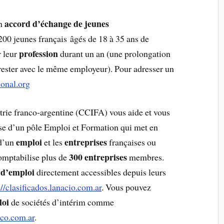
accord d’échange de jeunes
un
200 jeunes français âgés de 18 à 35 ans de
profession
r leur
durant un an (une prolongation
 rester avec le même employeur). Pour adresser un
onal.org
ie franco-argentine (CCIFA) vous aide et vous
se d’un pôle Emploi et Formation qui met en
emploi
entreprises
 d’un
et les
françaises ou
300 entreprises
omptabilise plus de
membres.
s d’emploi
directement accessibles depuis leurs
://clasificados.lanacio.com.ar
. Vous pouvez
loi
de sociétés d’intérim comme
co.com.ar
.