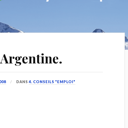
 Argentine.
008
DANS
4. CONSEILS "EMPLOI"