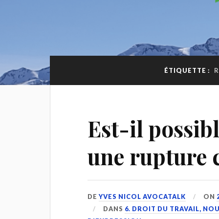
ÉTIQUETTE :
R
Est-il possib
une rupture 
DE
YVES NICOL AVOCATALK
ON
DANS
6. DROIT DU TRAVAIL, N