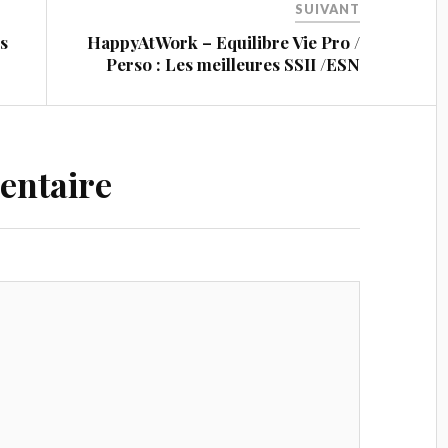
SUIVANT
s
HappyAtWork – Equilibre Vie Pro /
Perso : Les meilleures SSII /ESN
entaire