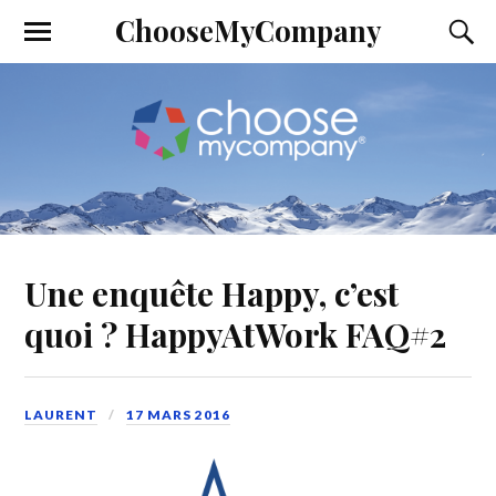
ChooseMyCompany
Une enquête Happy, c’est
quoi ? HappyAtWork FAQ#2
LAURENT
17 MARS 2016