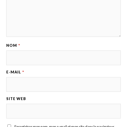
NOM
*
E-MAIL
*
SITE WEB
Enregistrer mon nom, mon e-mail et mon site dans le navigateur