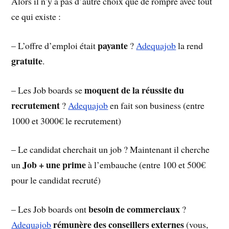
Alors il n’y a pas d’autre choix que de rompre avec tout
ce qui existe :
payante
– L’offre d’emploi était
?
Adequajob
la rend
gratuite
.
moquent de la réussite du
– Les Job boards se
recrutement
?
Adequajob
en fait son business (entre
1000 et 3000€ le recrutement)
– Le candidat cherchait un job ? Maintenant il cherche
Job + une prime
un
à l’embauche (entre 100 et 500€
pour le candidat recruté)
besoin de commerciaux
– Les Job boards ont
?
rémunère des conseillers externes
Adequajob
(vous,