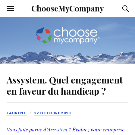
ChooseMyCompany
Assystem. Quel engagement
en faveur du handicap ?
LAURENT
22 OCTOBRE 2010
Vous faite partie d’
Assystem
? Évaluez votre entreprise