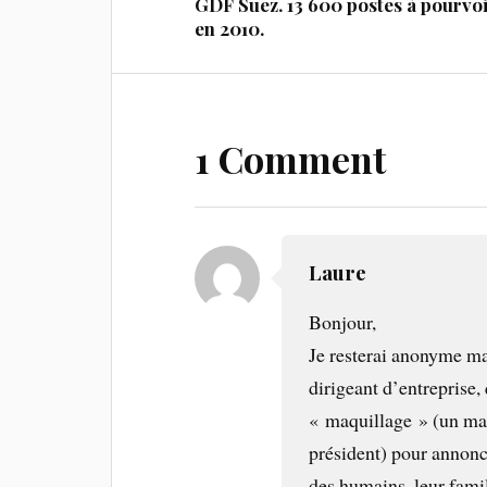
GDF Suez. 13 600 postes à pourvo
en 2010.
1 Comment
Laure
Bonjour,
Je resterai anonyme ma
dirigeant d’entreprise,
« maquillage » (un mas
président) pour annonc
des humains, leur famill