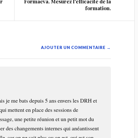
ir
Formaeva. Mesurez l'efficacité de la
formation.
AJOUTER UN COMMENTAIRE →
is je me bats depuis 5 ans envers les DRH et
 qui mettent en place des sessions de
sage, une petite réunion et un petit mot du
er des changements internes qui anéantissent
e, car on ne sait plus ou on est, qui est son