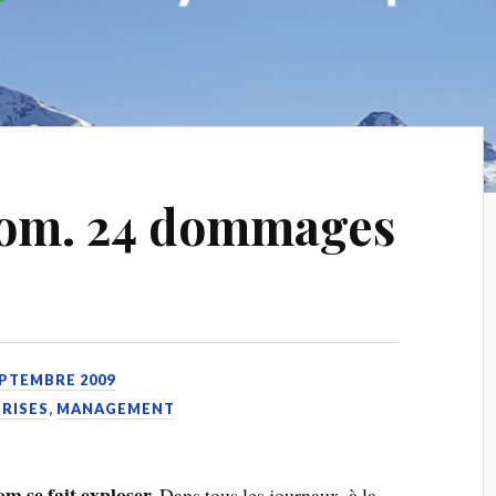
com. 24 dommages
EPTEMBRE 2009
PRISES
,
MANAGEMENT
m se fait exploser.
Dans tous les journaux, à la