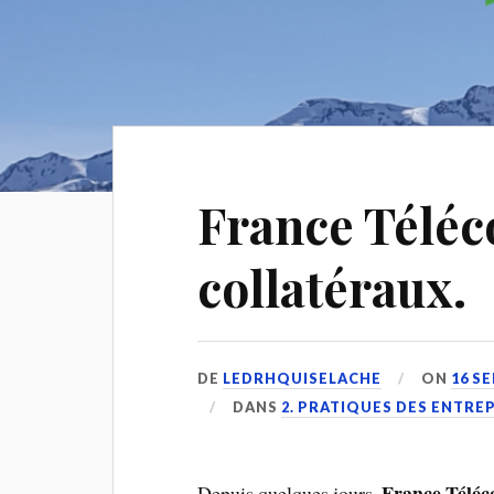
France Télé
collatéraux.
DE
LEDRHQUISELACHE
ON
16 S
DANS
2. PRATIQUES DES ENTRE
France Téléco
Depuis quelques jours,