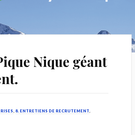
Pique Nique géant
nt.
PRISES
,
8. ENTRETIENS DE RECRUTEMENT
,