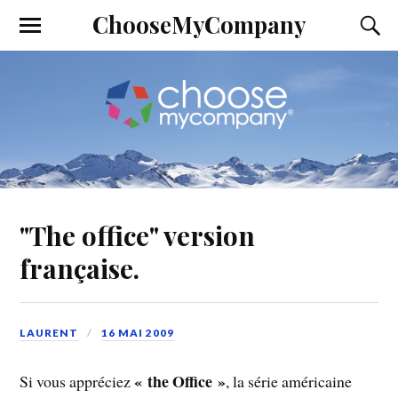
ChooseMyCompany
"The office" version
française.
LAURENT
16 MAI 2009
« the Office »
Si vous appréciez
, la série américaine