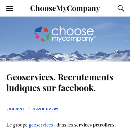
ChooseMyCompany
Geoservices. Recrutements
ludiques sur facebook.
LAURENT
1 AVRIL 2009
services pétroliers
Le groupe
geoservices
, dans les
,