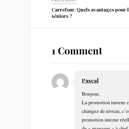
PRÉCÉDENT
Carrefour. Quels avantages pour l
séniors ?
1 Comment
Pascal
Bonjour,
La promotion interne c
changez de niveau, c’es
promotion interne réel
de « manager » à chef 