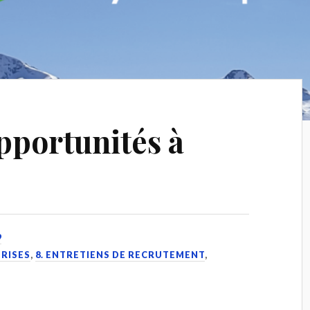
pportunités à
9
PRISES
,
8. ENTRETIENS DE RECRUTEMENT
,