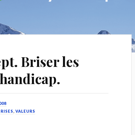
t. Briser les
 handicap.
008
PRISES
,
VALEURS