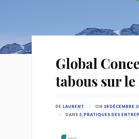
Global Concep
tabous sur le
DE
LAURENT
ON
18 DÉCEMBRE 2
DANS
2. PRATIQUES DES ENTRE