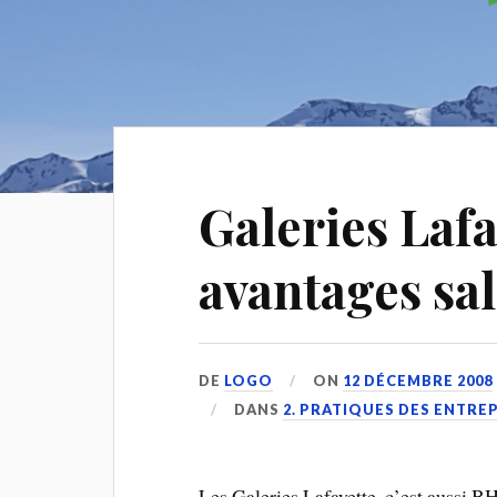
Galeries Lafa
avantages sal
DE
LOGO
ON
12 DÉCEMBRE 2008
DANS
2. PRATIQUES DES ENTRE
Les Galeries Lafayette, c’est aussi B