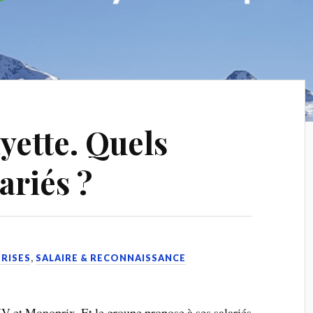
yette. Quels
ariés ?
PRISES
,
SALAIRE & RECONNAISSANCE
HV et Monoprix. Et le groupe propose à ses salariés