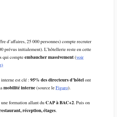
ffre d’affaires, 25 000 personnes) compte recruter
0 prévus initialement). L’hôtellerie reste en cette
embaucher massivement
urs qui compte
(
voir
t)
95% des directeurs d’hôtel
interne est clé :
ont
mobilité interne
la
(source le
Figaro
).
CAP à BAC+2
c une formation allant du
. Puis on
 restaurant, réception, étages
.