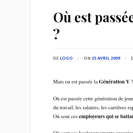
Où est passée
?
DE
LOGO
ON
25 AVRIL 2009
Génération Y
Mais ou est passée la
Où est passée cette génération de jeun
du travail, les salaires, les carrières
employeurs qui se batta
Où sont ces
Où sont ces bouleversements organisa