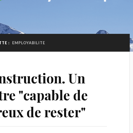
TTE :
EMPLOYABILITE
struction. Un
être "capable de
reux de rester"