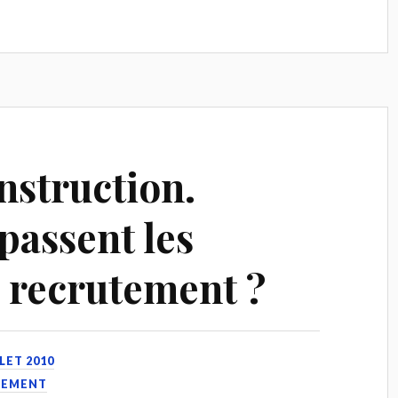
struction.
assent les
e recrutement ?
LLET 2010
UTEMENT