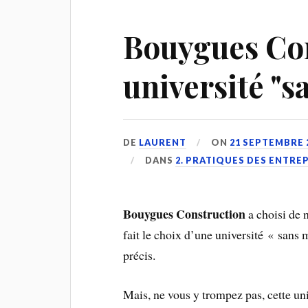
Bouygues Con
université "s
DE
LAURENT
ON
21 SEPTEMBRE 
DANS
2. PRATIQUES DES ENTRE
Bouygues Construction
a choisi de n
fait le choix d’une université « sans 
précis.
Mais, ne vous y trompez pas, cette uni