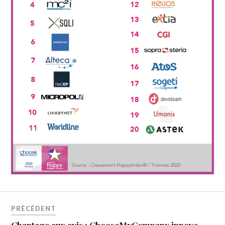
PRÉCÉDENT
Chantage aux avis : ChooseMyCompany innove