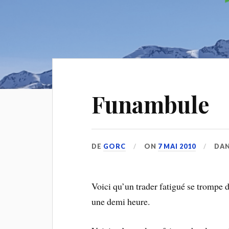
Funambule
DE
GORC
ON
7 MAI 2010
DA
Voici qu’un trader fatigué se trompe 
une demi heure.