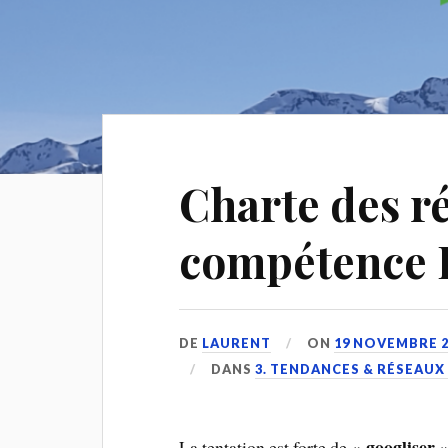
Charte des r
compétence 
DE
LAURENT
ON
19 NOVEMBRE 2
DANS
3. TENDANCES & RÉSEAUX
« googliser 
La tentation est forte de