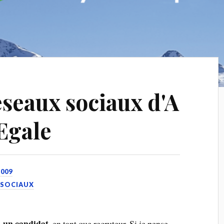
éseaux sociaux d'A
Egale
009
 SOCIAUX
» un candidat
, en tant que recruteur. Si je pense