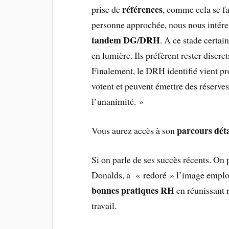
références
prise de
, comme cela se f
personne approchée, nous nous intéres
tandem DG/DRH
. A ce stade certai
en lumière. Ils préfèrent rester discre
Finalement, le DRH identifié vient pr
votent et peuvent émettre des réserv
l’unanimité. »
parcours déta
Vous aurez accès à son
Si on parle de ses succès récents. On 
Donalds, a « redoré » l’image employeu
bonnes pratiques RH
en réunissant 
travail.