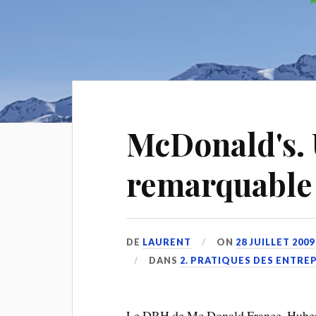
McDonald's.
remarquable
DE
LAURENT
ON
28 JUILLET 2009
DANS
2. PRATIQUES DES ENTRE
Le DRH de Mc Donald France, Hubert