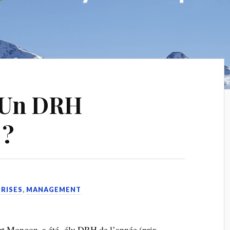
 Un DRH
 ?
PRISES
,
MANAGEMENT
 Mongon, a été élu DRH de l’année (prix