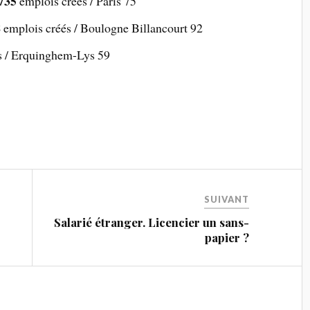
735
emplois créés / Paris 75
8
emplois créés / Boulogne Billancourt 92
s / Erquinghem-Lys 59
SUIVANT
Salarié étranger. Licencier un sans-
papier ?