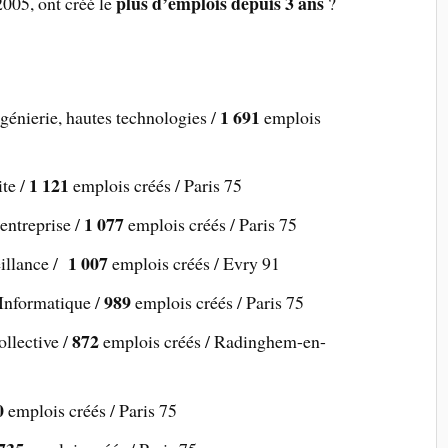
plus d’emplois depuis 3 ans
005, ont créé le
?
1 691
ngénierie, hautes technologies /
emplois
1 121
ite /
emplois créés / Paris 75
1 077
entreprise /
emplois créés / Paris 75
1 007
eillance /
emplois créés / Evry 91
989
 Informatique /
emplois créés / Paris 75
872
ollective /
emplois créés / Radinghem-en-
0
emplois créés / Paris 75