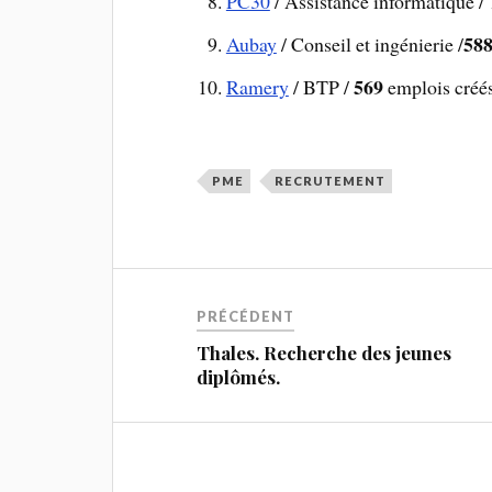
PC30
/ Assistance informatique /
58
Aubay
/ Conseil et ingénierie /
569
Ramery
/ BTP /
emplois créé
PME
RECRUTEMENT
PRÉCÉDENT
Thales. Recherche des jeunes
diplômés.