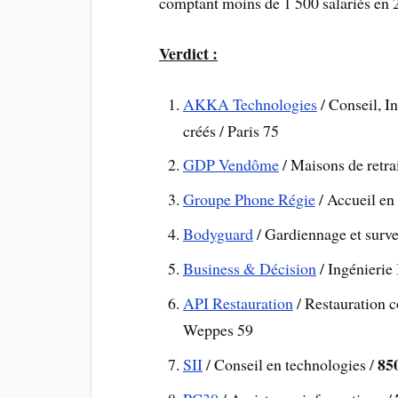
comptant moins de 1 500 salariés en 2
Verdict :
AKKA Technologies
/ Conseil, I
créés / Paris 75
GDP Vendôme
/ Maisons de retra
Groupe Phone Régie
/ Accueil en 
Bodyguard
/ Gardiennage et surv
Business & Décision
/ Ingénierie
API Restauration
/ Restauration c
Weppes 59
85
SII
/ Conseil en technologies /