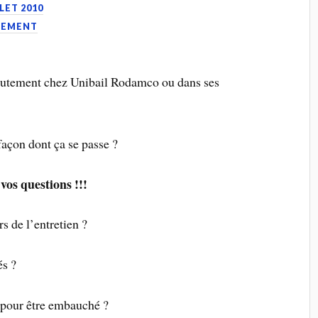
LLET 2010
UTEMENT
crutement chez Unibail Rodamco ou dans ses
façon dont ça se passe ?
vos questions !!!
s de l’entretien ?
és ?
r pour être embauché ?