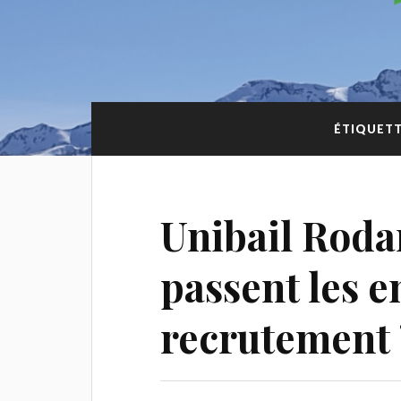
ÉTIQUETT
Unibail Rod
passent les e
recrutement 