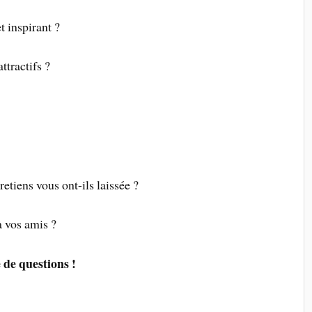
t inspirant ?
ttractifs ?
etiens vous ont-ils laissée ?
à vos amis ?
e de questions !