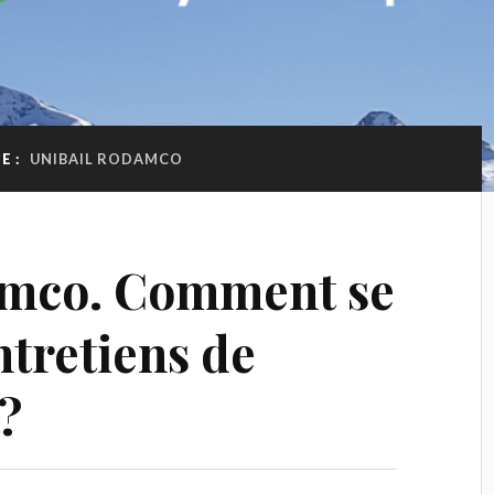
E :
UNIBAIL RODAMCO
amco. Comment se
ntretiens de
?