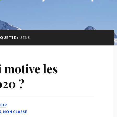
IQUETTE :
SENS
 motive les
020 ?
019
K
,
NON CLASSÉ