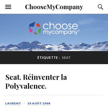
ChooseMyCompany
ÉTIQUETTE :
SEAT
Seat. Réinventer la
Polyvalence.
LAURENT
10 AOÛT 2008