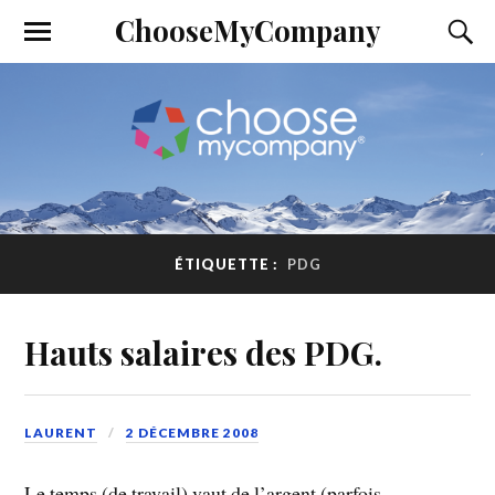
ChooseMyCompany
ÉTIQUETTE :
PDG
Hauts salaires des PDG.
LAURENT
2 DÉCEMBRE 2008
Le temps (de travail) vaut de l’argent (parfois