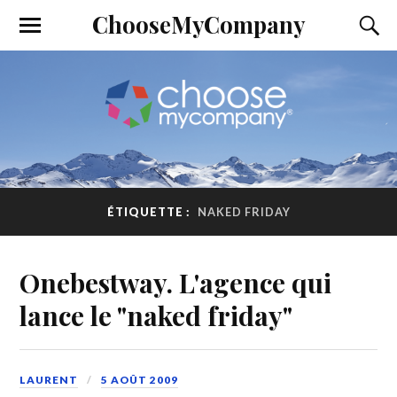
ChooseMyCompany
ÉTIQUETTE :
NAKED FRIDAY
Onebestway. L'agence qui
lance le "naked friday"
LAURENT
5 AOÛT 2009