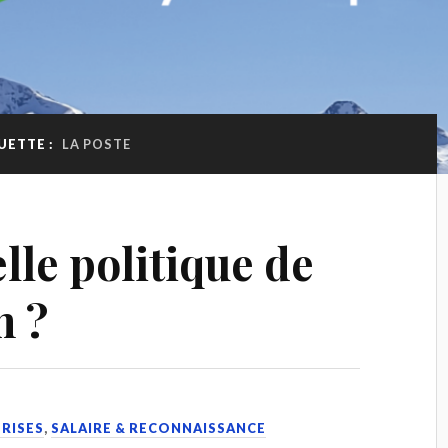
UETTE :
LA POSTE
lle politique de
n ?
PRISES
,
SALAIRE & RECONNAISSANCE