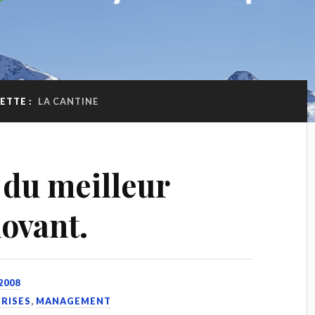
ETTE :
LA CANTINE
 du meilleur
novant.
2008
PRISES
,
MANAGEMENT