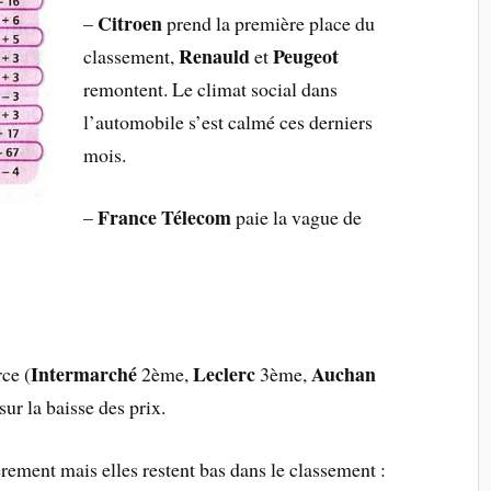
Citroen
–
prend la première place du
Renauld
Peugeot
classement,
et
remontent. Le climat social dans
l’automobile s’est calmé ces derniers
mois.
France Télecom
–
paie la vague de
Intermarché
Leclerc
Auchan
rce (
2ème,
3ème,
ur la baisse des prix.
ement mais elles restent bas dans le classement :