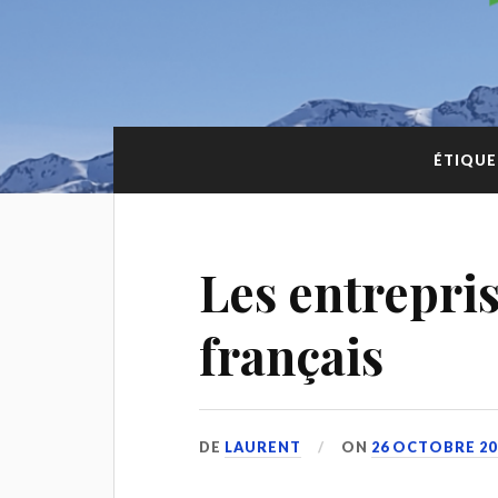
ÉTIQUE
Les entrepris
français
DE
LAURENT
ON
26 OCTOBRE 20