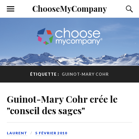
ChooseMyCompany
ÉTIQUETTE :
GUINOT-MARY COHR
Guinot-Mary Cohr crée le
"conseil des sages"
LAURENT
5 FÉVRIER 2010