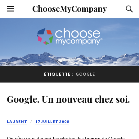
ChooseMyCompany
ÉTIQUETTE :
GOOGLE
Google. Un nouveau chez soi.
LAURENT
17 JUILLET 2008
rêve
locaux
On
tous devant les photos des
de Google.