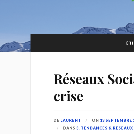
ÉT
Réseaux Soci
crise
DE
LAURENT
ON
13 SEPTEMBRE 
DANS
3. TENDANCES & RÉSEAUX