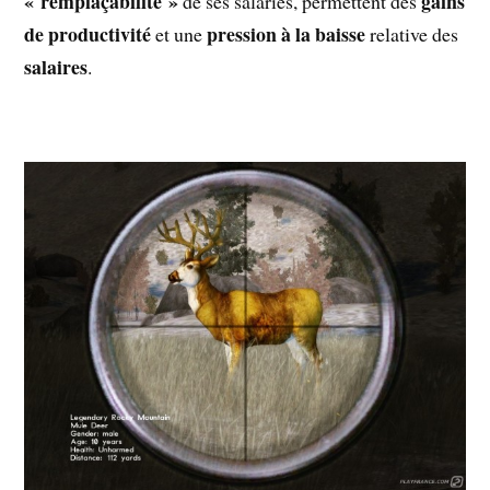
« remplaçabilité »
gains
de ses salariés, permettent des
de productivité
pression à la baisse
et une
relative des
salaires
.