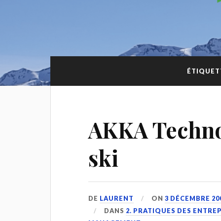
ÉTIQUET
AKKA Technol
ski
DE
LAURENT
ON
3 DÉCEMBRE 20
DANS
2. PRATIQUES DES ENTRE