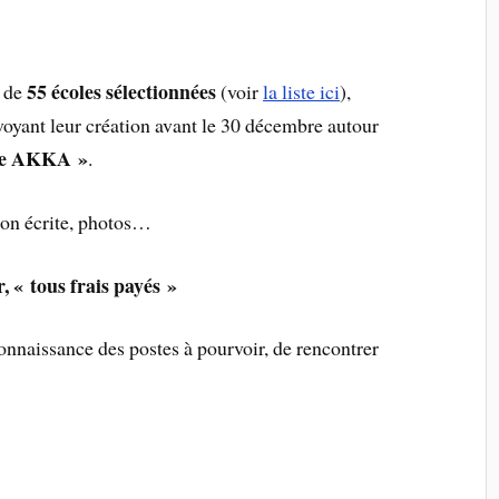
55 écoles sélectionnées
s de
(voir
la liste ici
),
voyant leur création avant le 30 décembre autour
mme AKKA »
.
tion écrite, photos…
, « tous frais payés »
connaissance des postes à pourvoir, de rencontrer