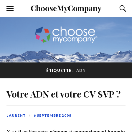
ChooseMyCompany
ÉTIQUETTE :
ADN
Votre ADN et votre CV SVP ?
LAURENT
6 SEPTEMBRE 2008
génome
comportement humain
Y a t-il un lien entre
et