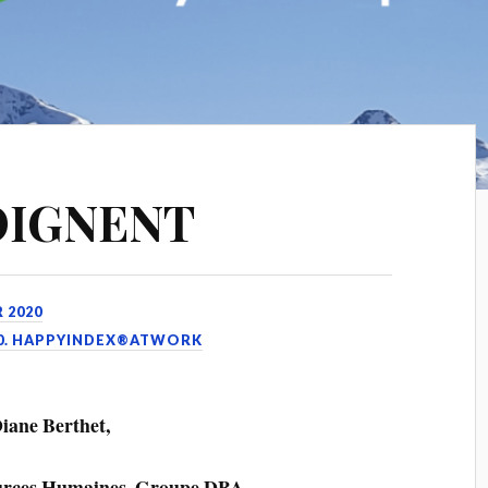
OIGNENT
R 2020
0. HAPPYINDEX®ATWORK
iane Berthet,
ources Humaines, Groupe DBA