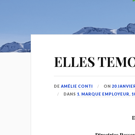
ELLES TEM
DE
AMÉLIE CONTI
ON
20 JANVIE
DANS
1. MARQUE EMPLOYEUR
,
1
D
Directrice Ress