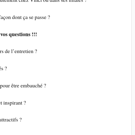
façon dont ça se passe ?
vos questions !!!
s de l’entretien ?
és ?
r pour être embauché ?
t inspirant ?
ttractifs ?