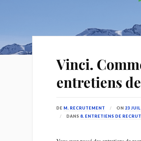
Vinci. Comme
entretiens d
DE
M. RECRUTEMENT
ON
23 JUI
DANS
8. ENTRETIENS DE RECR
Vous avez passé des entretiens de recr