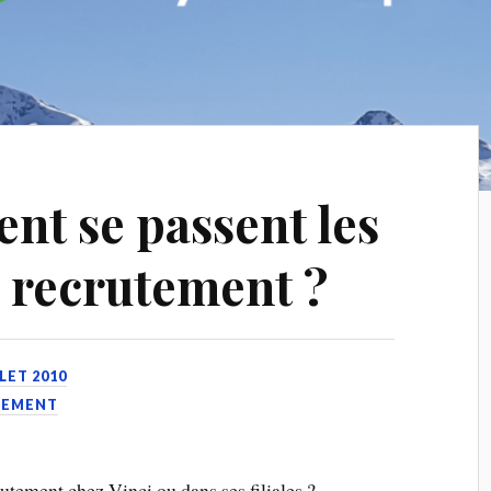
nt se passent les
e recrutement ?
LLET 2010
UTEMENT
utement chez Vinci ou dans ses filiales ?