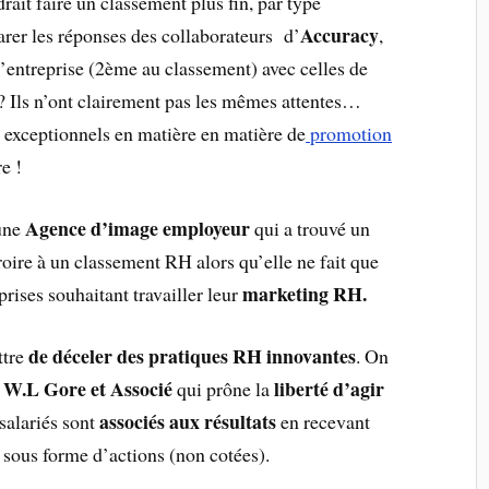
udrait faire un classement plus fin, par type
Accuracy
er les réponses des collaborateurs d’
,
d’entreprise (2ème au classement) avec celles de
 Ils n’ont clairement pas les mêmes attentes…
 exceptionnels en matière en matière de
promotion
e !
Agence d’image employeur
une
qui a trouvé un
croire à un classement RH alors qu’elle ne fait que
marketing RH.
rises souhaitant travailler leur
de déceler des pratiques RH innovantes
ttre
. On
W.L Gore et Associé
liberté d’agir
,
qui prône la
associés aux résultats
alariés sont
en recevant
sous forme d’actions (non cotées).