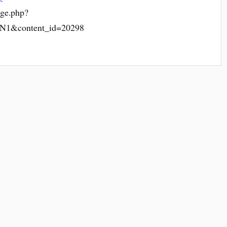
age.php?
1&content_id=20298