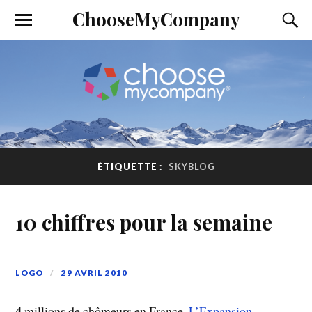
ChooseMyCompany
ÉTIQUETTE :
SKYBLOG
10 chiffres pour la semaine
LOGO
29 AVRIL 2010
4
millions de chômeurs en France.
L’Expansion