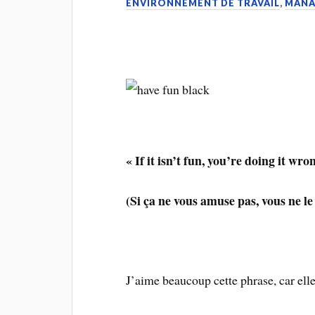
ENVIRONNEMENT DE TRAVAIL
,
MANA
« If it isn’t fun, you’re doing it wro
(Si ça ne vous amuse pas, vous ne le
J’aime beaucoup cette phrase, car ell