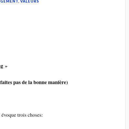
GEMENT
,
VALEURS
ng »
 faites pas de la bonne manière)
e évoque trois choses: